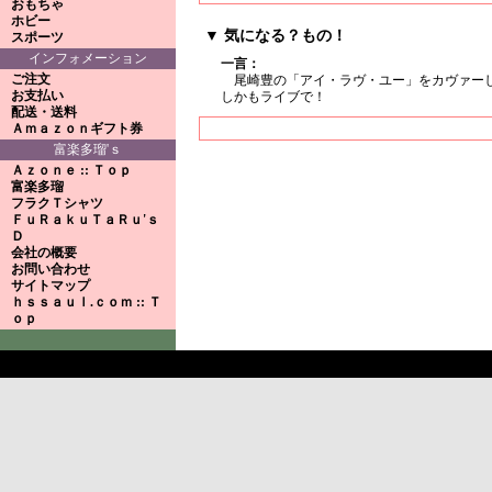
おもちゃ
ホビー
▼ 気になる？もの！
スポーツ
インフォメーション
一言：
ご注文
尾崎豊の「アイ・ラヴ・ユー」をカヴァーし
お支払い
しかもライブで！
配送・送料
Ａｍａｚｏｎギフト券
富楽多瑠'ｓ
Ａｚｏｎｅ :: Ｔｏｐ
富楽多瑠
フラクＴシャツ
ＦｕＲａｋｕＴａＲｕ'ｓ
Ｄ
会社の概要
お問い合わせ
サイトマップ
ｈｓｓａｕｌ.ｃｏｍ :: Ｔ
ｏｐ