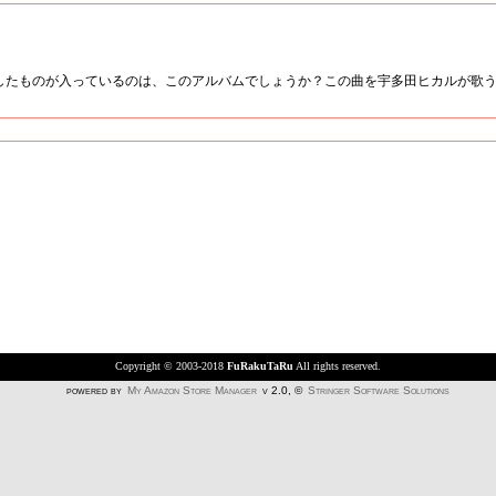
たものが入っているのは、このアルバムでしょうか？この曲を宇多田ヒカルが歌
Copyright © 2003-2018
FuRakuTaRu
All rights reserved.
powered by
My Amazon Store Manager
v 2.0, ©
Stringer Software Solutions