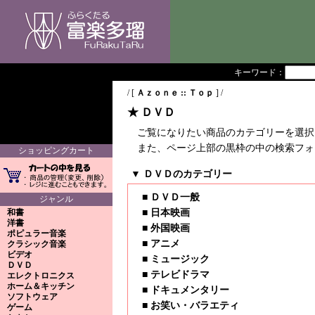
キーワード：
/ [
Ａｚｏｎｅ :: Ｔｏｐ
] /
★ ＤＶＤ
ご覧になりたい商品のカテゴリーを選択
また、ページ上部の黒枠の中の検索フォ
ショッピングカート
▼ ＤＶＤのカテゴリー
■
ＤＶＤ一般
ジャンル
和書
■
日本映画
洋書
■
外国映画
ポピュラー音楽
■
アニメ
クラシック音楽
ビデオ
■
ミュージック
ＤＶＤ
■
テレビドラマ
エレクトロニクス
ホーム＆キッチン
■
ドキュメンタリー
ソフトウェア
■
お笑い・バラエティ
ゲーム