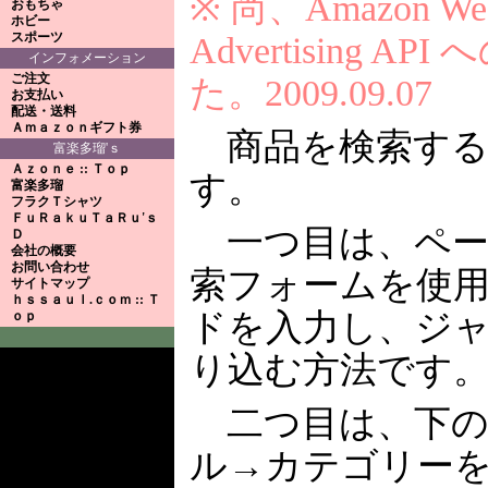
※ 尚、Amazon Web 
おもちゃ
ホビー
スポーツ
Advertising 
インフォメーション
ご注文
た。2009.09.07
お支払い
配送・送料
Ａｍａｚｏｎギフト券
商品を検索する
富楽多瑠'ｓ
Ａｚｏｎｅ :: Ｔｏｐ
す。
富楽多瑠
フラクＴシャツ
ＦｕＲａｋｕＴａＲｕ'ｓ
一つ目は、ペー
Ｄ
会社の概要
お問い合わせ
索フォームを使
サイトマップ
ｈｓｓａｕｌ.ｃｏｍ :: Ｔ
ドを入力し、ジ
ｏｐ
り込む方法です
二つ目は、下の
ル→カテゴリー