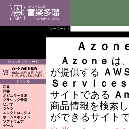
キーワード：
Ａｚｏｎ
Ａｚｏｎｅ
は
ショッピングカート
が提供する
ＡＷ
Ｓｅｒｖｉｃｅｓ
ジャンル
和書
洋書
サイトである
Ａ
ポピュラー音楽
クラシック音楽
商品情報を検索
ビデオ
ＤＶＤ
エレクトロニクス
ができるサイト
ホーム＆キッチン
ソフトウェア
ゲーム