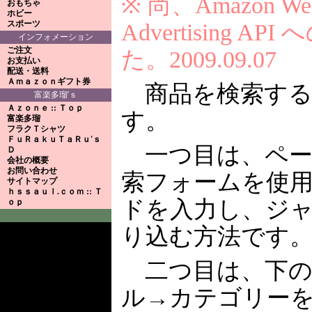
※ 尚、Amazon Web 
おもちゃ
ホビー
スポーツ
Advertising 
インフォメーション
ご注文
た。2009.09.07
お支払い
配送・送料
Ａｍａｚｏｎギフト券
商品を検索する
富楽多瑠'ｓ
Ａｚｏｎｅ :: Ｔｏｐ
す。
富楽多瑠
フラクＴシャツ
ＦｕＲａｋｕＴａＲｕ'ｓ
一つ目は、ペー
Ｄ
会社の概要
お問い合わせ
索フォームを使
サイトマップ
ｈｓｓａｕｌ.ｃｏｍ :: Ｔ
ドを入力し、ジ
ｏｐ
り込む方法です
二つ目は、下の
ル→カテゴリー