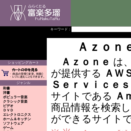
キーワード：
Ａｚｏｎ
Ａｚｏｎｅ
は
ショッピングカート
が提供する
ＡＷ
Ｓｅｒｖｉｃｅｓ
ジャンル
和書
洋書
サイトである
Ａ
ポピュラー音楽
クラシック音楽
商品情報を検索
ビデオ
ＤＶＤ
エレクトロニクス
ができるサイト
ホーム＆キッチン
ソフトウェア
ゲーム