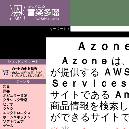
キーワード：
Ａｚｏｎ
Ａｚｏｎｅ
は
ショッピングカート
が提供する
ＡＷ
Ｓｅｒｖｉｃｅｓ
ジャンル
和書
洋書
サイトである
Ａ
ポピュラー音楽
クラシック音楽
商品情報を検索
ビデオ
ＤＶＤ
エレクトロニクス
ができるサイト
ホーム＆キッチン
ソフトウェア
ゲーム