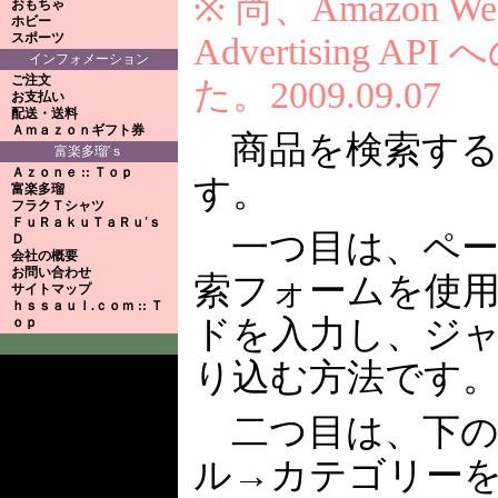
※ 尚、Amazon Web 
おもちゃ
ホビー
スポーツ
Advertising 
インフォメーション
ご注文
た。2009.09.07
お支払い
配送・送料
Ａｍａｚｏｎギフト券
商品を検索する
富楽多瑠'ｓ
Ａｚｏｎｅ :: Ｔｏｐ
す。
富楽多瑠
フラクＴシャツ
ＦｕＲａｋｕＴａＲｕ'ｓ
一つ目は、ペー
Ｄ
会社の概要
お問い合わせ
索フォームを使
サイトマップ
ｈｓｓａｕｌ.ｃｏｍ :: Ｔ
ドを入力し、ジ
ｏｐ
り込む方法です
二つ目は、下の
ル→カテゴリー