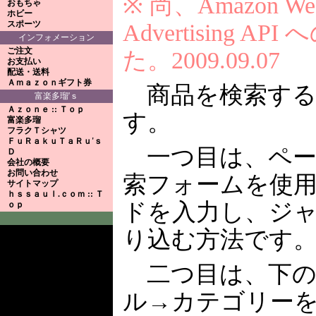
※ 尚、Amazon Web 
おもちゃ
ホビー
スポーツ
Advertising 
インフォメーション
ご注文
た。2009.09.07
お支払い
配送・送料
Ａｍａｚｏｎギフト券
商品を検索する
富楽多瑠'ｓ
Ａｚｏｎｅ :: Ｔｏｐ
す。
富楽多瑠
フラクＴシャツ
ＦｕＲａｋｕＴａＲｕ'ｓ
一つ目は、ペー
Ｄ
会社の概要
お問い合わせ
索フォームを使
サイトマップ
ｈｓｓａｕｌ.ｃｏｍ :: Ｔ
ドを入力し、ジ
ｏｐ
り込む方法です
二つ目は、下の
ル→カテゴリー