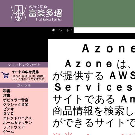
キーワード：
Ａｚｏｎ
Ａｚｏｎｅ
は
ショッピングカート
が提供する
ＡＷ
Ｓｅｒｖｉｃｅｓ
ジャンル
和書
洋書
サイトである
Ａ
ポピュラー音楽
クラシック音楽
商品情報を検索
ビデオ
ＤＶＤ
エレクトロニクス
ができるサイト
ホーム＆キッチン
ソフトウェア
ゲーム