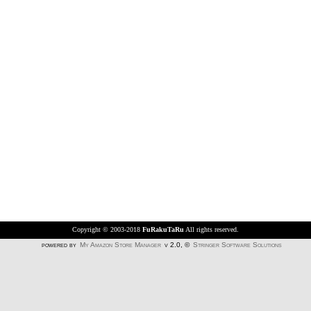
Copyright © 2003-2018
FuRakuTaRu
All rights reserved.
powered by
My Amazon Store Manager
v 2.0, ©
Stringer Software Solutions