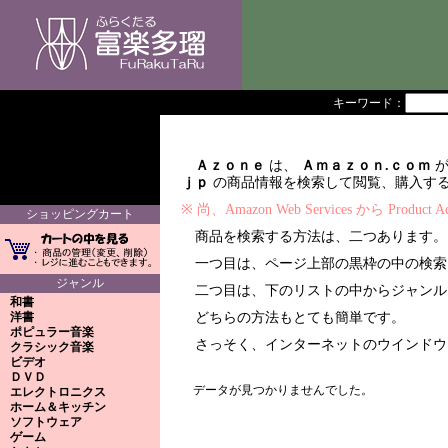
キーワード：
Ａｚｏｎｅ
は、
Ａｍａｚｏｎ.ｃｏｍ
が
ｊｐ
の商品情報を検索して閲覧、購入す
※ 尚、Amazon Web Services から Produc
ショッピングカート
商品を検索する方法は、二つあります。
一つ目は、ページ上部の黒枠の中の検索
ジャンル
二つ目は、下のリストの中からジャンル
和書
洋書
どちらの方法もとても簡単です。
ポピュラー音楽
さっそく、インターネットのウインドウ
クラシック音楽
ビデオ
ＤＶＤ
データが見つかりませんでした。
エレクトロニクス
ホーム＆キッチン
ソフトウェア
ゲーム