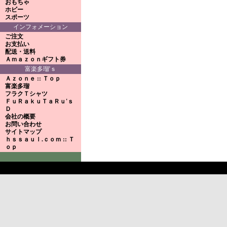
おもちゃ
ホビー
スポーツ
インフォメーション
ご注文
お支払い
配送・送料
Ａｍａｚｏｎギフト券
富楽多瑠'ｓ
Ａｚｏｎｅ :: Ｔｏｐ
富楽多瑠
フラクＴシャツ
ＦｕＲａｋｕＴａＲｕ'ｓ
Ｄ
会社の概要
お問い合わせ
サイトマップ
ｈｓｓａｕｌ.ｃｏｍ :: Ｔ
ｏｐ