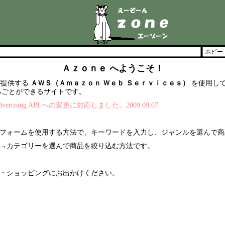
Ａｚｏｎｅ
へようこそ！
提供する
ＡＷＳ（Ａｍａｚｏｎ Ｗｅｂ Ｓｅｒｖｉｃｅｓ）
を使用し
るごとができるサイトです。
t Advertising API への変更に対応しました。2009.09.07
フォームを使用する方法で、キーワードを入力し、ジャンルを選んで商
→カテゴリーを選んで商品を絞り込む方法です。
・ショッピングにお出かけください。